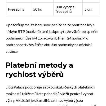
30× výher z
Free spins
50 ks
5 dní
free spinů
Upozorňujeme, že bonusové peníze nelze použít na hry s
nízkým RTP (např. některé jackpoty) a že výběr po splnění
podmínek může být zpracován během 24 hodin. Pro
podrobnosti vždy čtěte aktuální podmínky na oficiální
stránce.
Platební metody a
rychlost výběrů
SlotsPalace podporuje širokou škálu českých platebních
možností, takže můžete pohodlně vložit peníze i vybrat
výhry. Vkládání je okamžité, zatímco výběry jsou