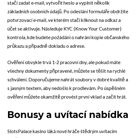
stačí zadat e‑mail, vytvořit heslo a vyplnit několik
základních osobních údajů. Po odeslání formuláře obdržíte
potvrzovací e‑mail, ve kterém stačí kliknout na odkaz a
účet se aktivuje. Následuje KYC (Know Your Customer)
kontrola, kde budete požádáni o nahrání kopie občanského
průkazu a případně dokladu o adrese.
Ověření obvykle trvá 1‑2 pracovní dny, ale pokud máte
všechny dokumenty připravené, můžete se těšit na rychlé
schválení. Doporučujeme nahrát soubory v dobré kvalitě a
s jasným textem, aby nedošlo k prodlevám. Po úspěšném
ověření můžete okamžitě provést první vklad a začít hrát.
Bonusy a uvítací nabídka
SlotsPalace kasino láká nové hráče štědrým uvítacím