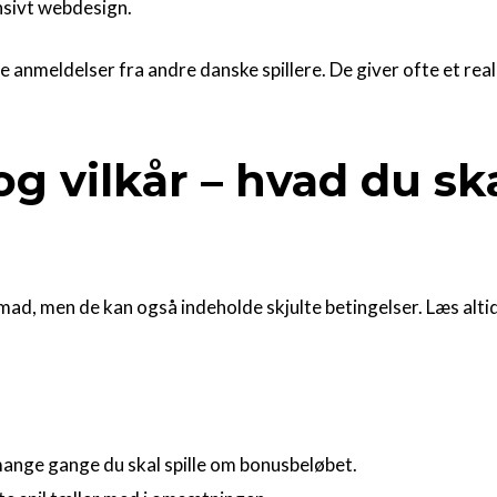
nsivt webdesign.
anmeldelser fra andre danske spillere. De giver ofte et reali
og vilkår – hvad du sk
ad, men de kan også indeholde skjulte betingelser. Læs altid
ange gange du skal spille om bonusbeløbet.