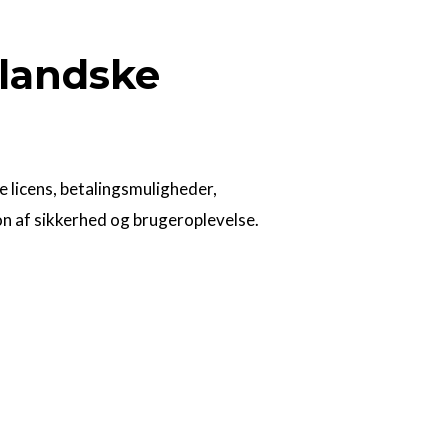
nlandske
e licens, betalingsmuligheder,
on af sikkerhed og brugeroplevelse.