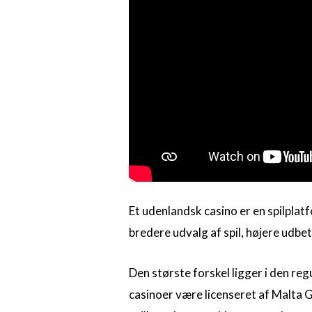
Et udenlandsk casino er en spilplat
bredere udvalg af spil, højere udb
Den største forskel ligger i den r
casinoer være licenseret af Malta