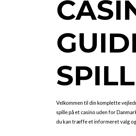
CASI
GUID
SPIL
Velkommen til din komplette vejle
spille på et casino uden for Danmar
du kan træffe et informeret valg o