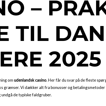
NO – PRA
E TIL DA
LERE 2025
dning om
udenlandsk casino
. Her får du svar på de fleste spør
ks grænser. Vi dækker alt fra bonusser og betalingsmetoder t
g undgå de typiske faldgruber.