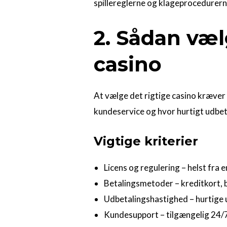
spillereglerne og klageprocedurerne
2. Sådan væl
casino
At vælge det rigtige casino kræver 
kundeservice og hvor hurtigt udbeta
Vigtige kriterier
Licens og regulering – helst fra
Betalingsmetoder – kreditkort, b
Udbetalingshastighed – hurtige 
Kundesupport – tilgængelig 24/7 