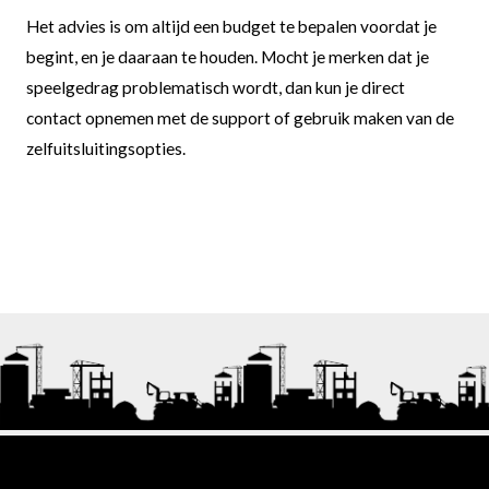
Het advies is om altijd een budget te bepalen voordat je
begint, en je daaraan te houden. Mocht je merken dat je
speelgedrag problematisch wordt, dan kun je direct
contact opnemen met de support of gebruik maken van de
zelfuitsluitingsopties.
Post
←
Previous
Next Post
→
navigation
Post