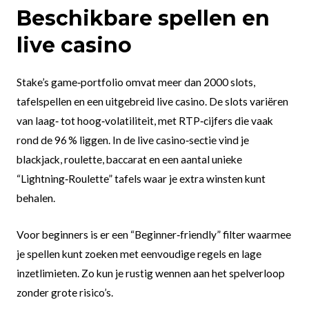
Beschikbare spellen en
live casino
Stake’s game‑portfolio omvat meer dan 2000 slots,
tafelspellen en een uitgebreid live casino. De slots variëren
van laag‑ tot hoog‑volatiliteit, met RTP‑cijfers die vaak
rond de 96 % liggen. In de live casino‑sectie vind je
blackjack, roulette, baccarat en een aantal unieke
“Lightning‑Roulette” tafels waar je extra winsten kunt
behalen.
Voor beginners is er een “Beginner‑friendly” filter waarmee
je spellen kunt zoeken met eenvoudige regels en lage
inzetlimieten. Zo kun je rustig wennen aan het spelverloop
zonder grote risico’s.