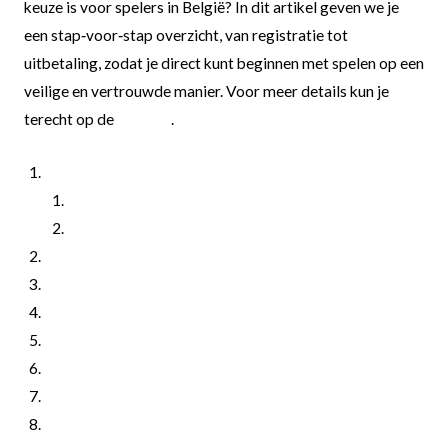
keuze is voor spelers in België? In dit artikel geven we je
een stap‑voor‑stap overzicht, van registratie tot
uitbetaling, zodat je direct kunt beginnen met spelen op een
veilige en vertrouwde manier. Voor meer details kun je
terecht op de
website
.
Registratie en eerste stappen
Hoe maak je een account aan?
Identiteitsverificatie (KYC) in enkele stappen
Bonussen en welkomstaanbiedingen
Beschikbare spellen en live casino
Sportweddenschappen en live betting
Betaalmethoden: stortingen en opnames
Mobiele ervaring en app
Klantenservice, veiligheid en licentie
Verantwoord gokken en limieten