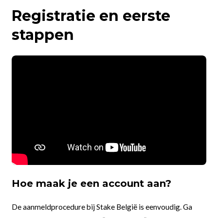
Registratie en eerste
stappen
Hoe maak je een account aan?
De aanmeldprocedure bij Stake België is eenvoudig. Ga