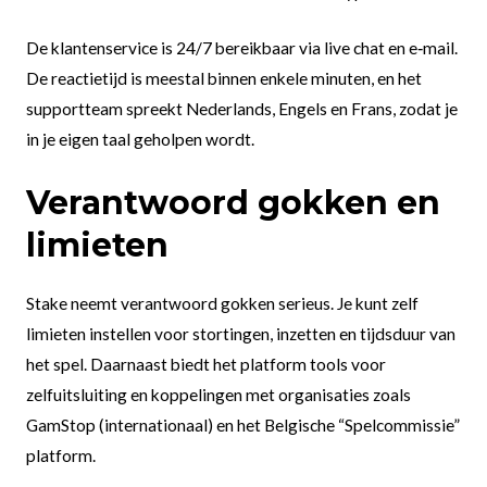
De klantenservice is 24/7 bereikbaar via live chat en e‑mail.
De reactietijd is meestal binnen enkele minuten, en het
supportteam spreekt Nederlands, Engels en Frans, zodat je
in je eigen taal geholpen wordt.
Verantwoord gokken en
limieten
Stake neemt verantwoord gokken serieus. Je kunt zelf
limieten instellen voor stortingen, inzetten en tijdsduur van
het spel. Daarnaast biedt het platform tools voor
zelfuitsluiting en koppelingen met organisaties zoals
GamStop (internationaal) en het Belgische “Spelcommissie”
platform.