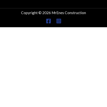
Copyright © 2026 MrEnes Construction