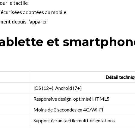
ur le tactile
sécurisées adaptées au mobile
ment depuis l’appareil
ablette et smartphone
Détail techni
iOS (12+), Android (7+)
Responsive design, optimisé HTML5
Moins de 3 secondes en 4G/Wi-Fi
Support écran tactile multi-orientations