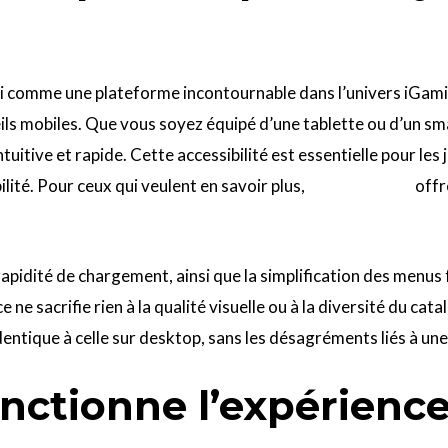
i comme une plateforme incontournable dans l’univers iGami
ils mobiles. Que vous soyez équipé d’une tablette ou d’un sm
tuitive et rapide. Cette accessibilité est essentielle pour le
ibilité. Pour ceux qui veulent en savoir plus,
roobet france
offr
 rapidité de chargement, ainsi que la simplification des menus 
 ne sacrifie rien à la qualité visuelle ou à la diversité du cat
dentique à celle sur desktop, sans les désagréments liés à un
ctionne l’expérience