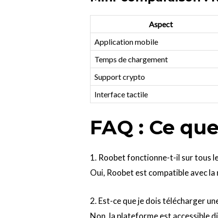
Aspect
Application mobile
Temps de chargement
Support crypto
Interface tactile
FAQ : Ce que
1. Roobet fonctionne-t-il sur tous 
Oui, Roobet est compatible avec la
2. Est-ce que je dois télécharger un
Non, la plateforme est accessible d