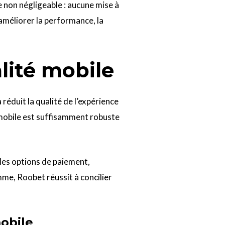
e non négligeable : aucune mise à
 améliorer la performance, la
lité mobile
réduit la qualité de l’expérience
e mobile est suffisamment robuste
t les options de paiement,
me, Roobet réussit à concilier
obile