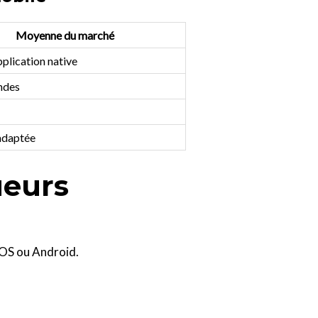
Moyenne du marché
plication native
ondes
nadaptée
ueurs
iOS ou Android.