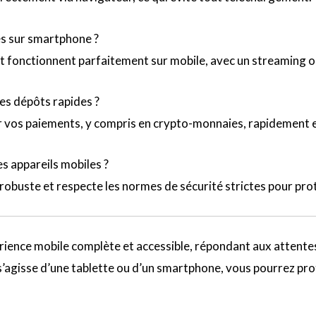
les sur smartphone ?
ect fonctionnent parfaitement sur mobile, avec un streaming o
les dépôts rapides ?
vos paiements, y compris en crypto-monnaies, rapidement et
les appareils mobiles ?
 robuste et respecte les normes de sécurité strictes pour pr
rience mobile complète et accessible, répondant aux attent
 s’agisse d’une tablette ou d’un smartphone, vous pourrez pro