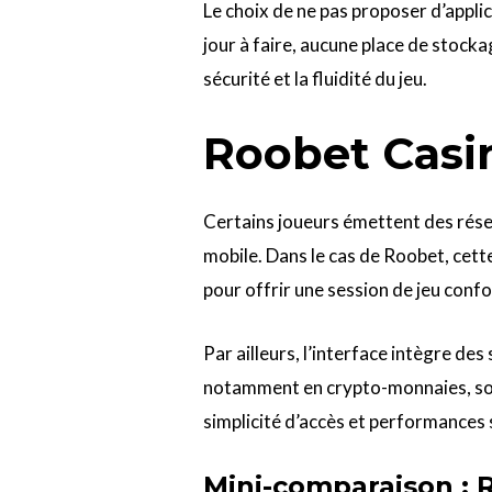
Le choix de ne pas proposer d’appli
jour à faire, aucune place de stocka
sécurité et la fluidité du jeu.
Roobet Casin
Certains joueurs émettent des réserv
mobile. Dans le cas de Roobet, cett
pour offrir une session de jeu conf
Par ailleurs, l’interface intègre de
notamment en crypto-monnaies, sont
simplicité d’accès et performances 
Mini-comparaison :