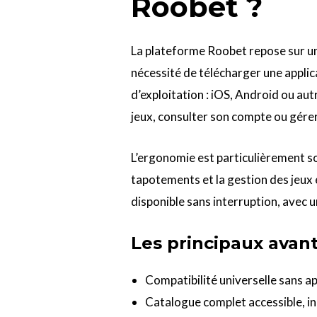
Roobet ?
La plateforme Roobet repose sur un
nécessité de télécharger une applic
d’exploitation : iOS, Android ou au
jeux, consulter son compte ou gére
L’ergonomie est particulièrement so
tapotements et la gestion des jeux 
disponible sans interruption, avec 
Les principaux avan
Compatibilité universelle sans ap
Catalogue complet accessible, inc