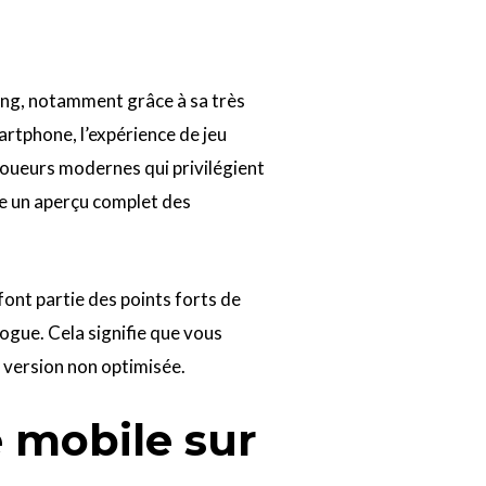
ng, notamment grâce à sa très
artphone, l’expérience de jeu
s joueurs modernes qui privilégient
e un aperçu complet des
font partie des points forts de
alogue. Cela signifie que vous
e version non optimisée.
 mobile sur