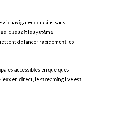
 via navigateur mobile, sans
quel que soit le système
rmettent de lancer rapidement les
ipales accessibles en quelques
eux en direct, le streaming live est