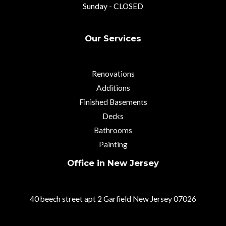
Sunday - CLOSED
Our Services
Renovations
Additions
Finished Basements
Decks
Bathrooms
Painting
Office in New Jersey
40 beech street apt 2 Garfield New Jersey 07026