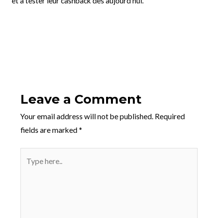
et à tester leur cashback dès aujourd’hui.
Post
←
Previous
Next Post
→
navigation
Post
Leave a Comment
Your email address will not be published.
Required
fields are marked
*
Type
here..