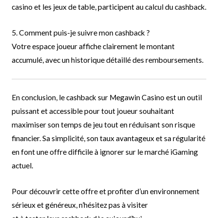
casino et les jeux de table, participent au calcul du cashback.
5. Comment puis-je suivre mon cashback ?
Votre espace joueur affiche clairement le montant
accumulé, avec un historique détaillé des remboursements.
En conclusion, le cashback sur Megawin Casino est un outil
puissant et accessible pour tout joueur souhaitant
maximiser son temps de jeu tout en réduisant son risque
financier. Sa simplicité, son taux avantageux et sa régularité
en font une offre difficile à ignorer sur le marché iGaming
actuel.
Pour découvrir cette offre et profiter d’un environnement
sérieux et généreux, n’hésitez pas à visiter
megawin casino