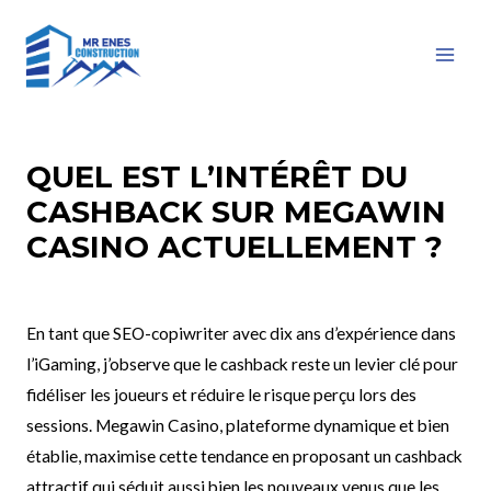
Skip
to
MAI
content
MEN
QUEL EST L’INTÉRÊT DU
CASHBACK SUR MEGAWIN
CASINO ACTUELLEMENT ?
Leave a Comment
/
Uncategorized
/ By
impact
En tant que SEO-copiwriter avec dix ans d’expérience dans
l’iGaming, j’observe que le cashback reste un levier clé pour
fidéliser les joueurs et réduire le risque perçu lors des
sessions. Megawin Casino, plateforme dynamique et bien
établie, maximise cette tendance en proposant un cashback
attractif qui séduit aussi bien les nouveaux venus que les