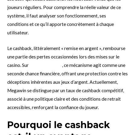
joueurs réguliers. Pour comprendre la réelle valeur de ce
système, il faut analyser son fonctionnement, ses
conditions et ce qu’il apporte concrètement à chaque
utilisateur.
Le cashback, littéralement « remise en argent », rembourse
une partie des pertes occasionnées lors des mises sur le
casino. Sur
megawin casino
, ce mécanisme agit comme une
seconde chance financière, offrant une protection contre les
déceptions inhérentes aux jeux d’argent. Actuellement,
Megawin se distingue par un taux de cashback compétitif,
associé à une politique claire et des conditions de retrait
accessibles, renforçant la confiance du joueur.
Pourquoi le cashback