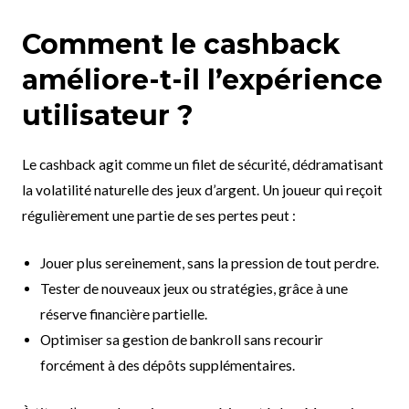
Comment le cashback
améliore-t-il l’expérience
utilisateur ?
Le cashback agit comme un filet de sécurité, dédramatisant
la volatilité naturelle des jeux d’argent. Un joueur qui reçoit
régulièrement une partie de ses pertes peut :
Jouer plus sereinement, sans la pression de tout perdre.
Tester de nouveaux jeux ou stratégies, grâce à une
réserve financière partielle.
Optimiser sa gestion de bankroll sans recourir
forcément à des dépôts supplémentaires.