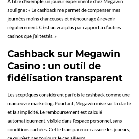
À titre d’exemple, un joueur expérimenté chez Megawin
souligne : « Le cashback me permet de compenser mes
journées moins chanceuses et m’encourage à revenir
régulièrement. C’est un vrai plus par rapport à d’autres
casinos que j’ai testés. »
Cashback sur Megawin
Casino : un outil de
fidélisation transparent
Les sceptiques considèrent parfois le cashback comme une
manœuvre marketing. Pourtant, Megawin mise sur la clarté
et la simplicité. Le remboursement est calculé
automatiquement, visible dans l’espace personnel, sans
conditions cachées. Cette transparence rassure les joueurs,
ce qui n’est pas toujours le cas ailleurs.