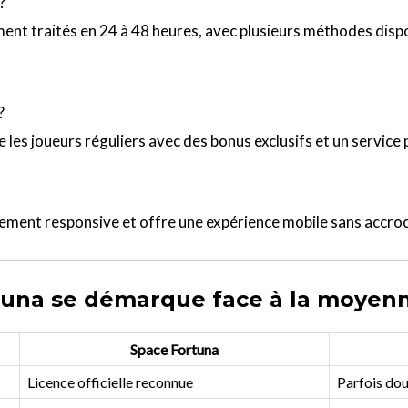
?
ment traités en 24 à 48 heures, avec plusieurs méthodes dispo
?
es joueurs réguliers avec des bonus exclusifs et un service 
èrement responsive et offre une expérience mobile sans accroc
tuna se démarque face à la moyen
Space Fortuna
Licence officielle reconnue
Parfois do