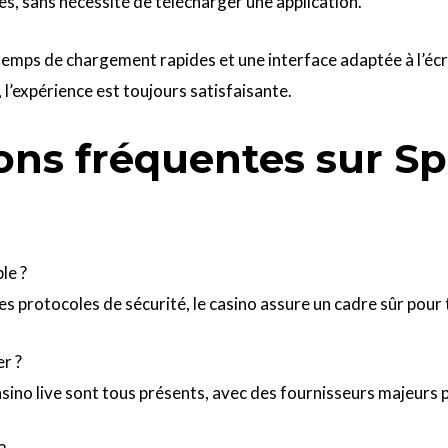
es, sans nécessité de télécharger une application.
temps de chargement rapides et une interface adaptée à l’écr
 l’expérience est toujours satisfaisante.
ons fréquentes sur S
le ?
 ses protocoles de sécurité, le casino assure un cadre sûr pour 
er ?
asino live sont tous présents, avec des fournisseurs majeurs p