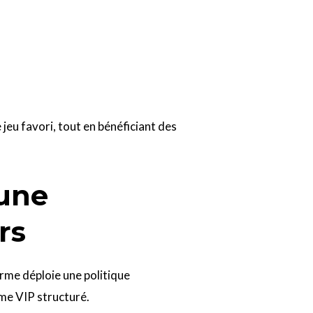
jeu favori, tout en bénéficiant des
 une
rs
orme déploie une politique
me VIP structuré.