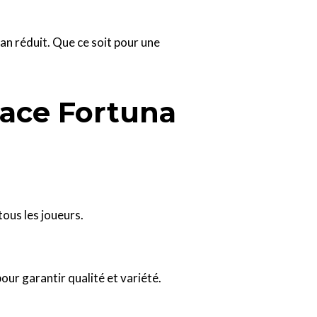
an réduit. Que ce soit pour une
pace Fortuna
tous les joueurs.
our garantir qualité et variété.