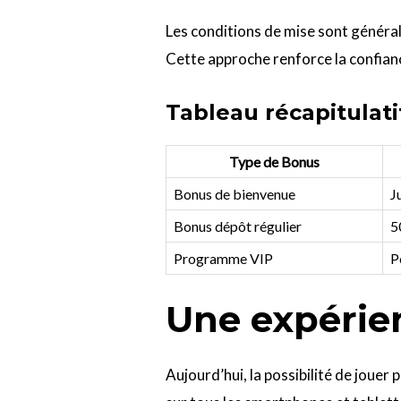
Les conditions de mise sont général
Cette approche renforce la confianc
Tableau récapitulat
Type de Bonus
Bonus de bienvenue
J
Bonus dépôt régulier
5
Programme VIP
P
Une expérien
Aujourd’hui, la possibilité de jouer