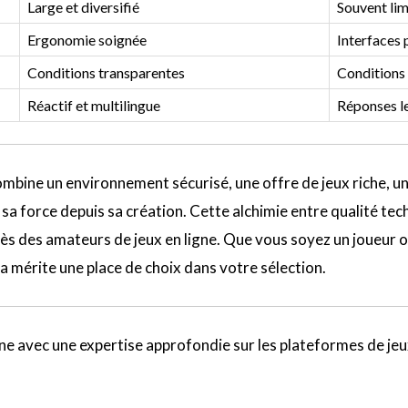
Large et diversifié
Souvent lim
Ergonomie soignée
Interfaces 
Conditions transparentes
Conditions
Réactif et multilingue
Réponses l
bine un environnement sécurisé, une offre de jeux riche, une
sa force depuis sa création. Cette alchimie entre qualité tec
ès des amateurs de jeux en ligne. Que vous soyez un joueur 
 mérite une place de choix dans votre sélection.
gne avec une expertise approfondie sur les plateformes de jeux