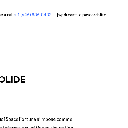
 a call:
+1 (646) 886-8433
[wpdreams_ajaxsearchlite]
OLIDE
urquoi Space Fortuna s’impose comme
lateforme a su bâtir une réputation