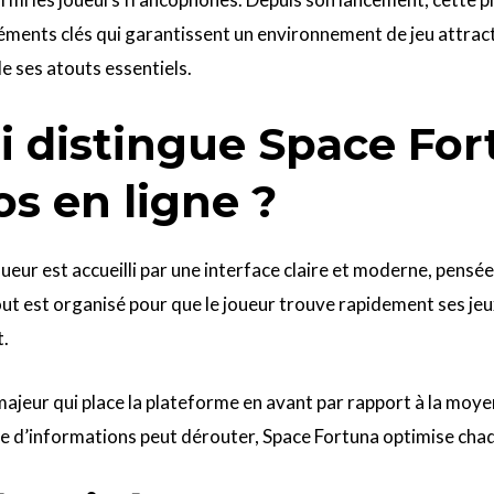
éments clés qui garantissent un environnement de jeu attracti
e ses atouts essentiels.
i distingue Space Fo
os en ligne ?
joueur est accueilli par une interface claire et moderne, pensée
 tout est organisé pour que le joueur trouve rapidement ses j
t.
majeur qui place la plateforme en avant par rapport à la mo
ge d’informations peut dérouter, Space Fortuna optimise chaq