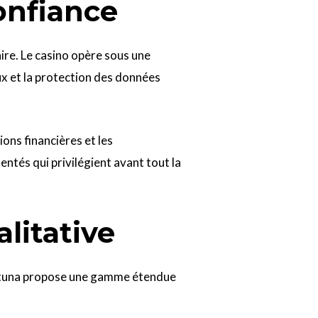
onfiance
ire. Le casino opère sous une
eux et la protection des données
ons financières et les
ntés qui privilégient avant tout la
alitative
 Fortuna propose une gamme étendue