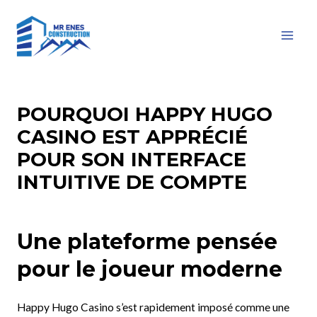
Skip
to
MAI
content
MEN
POURQUOI HAPPY HUGO
CASINO EST APPRÉCIÉ
POUR SON INTERFACE
INTUITIVE DE COMPTE
Leave a Comment
/
Uncategorized
/ By
impact
Une plateforme pensée
pour le joueur moderne
Happy Hugo Casino s’est rapidement imposé comme une