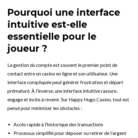
Pourquoi une interface
intuitive est-elle
essentielle pour le
joueur ?
La gestion du compte est souvent le premier point de
contact entre un casino en ligne et son utilisateur. Une
interface compliquée peut générer frustration et départ
prématuré. À l’inverse, une interface intuitive rassure,
engage et incite à revenir. Sur Happy Hugo Casino, tout est
pensé pour minimiser les obstacles :
Accès rapide à l’historique des transactions
Processus simplifié pour déposer ou retirer de l’argent