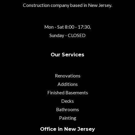
Construction company based in New Jersey.
Mon - Sat 8:00 - 17:30,
Sunday - CLOSED
Our Services
Renovations
Additions
Finished Basements
Decks
Bathrooms
Painting
Office in New Jersey