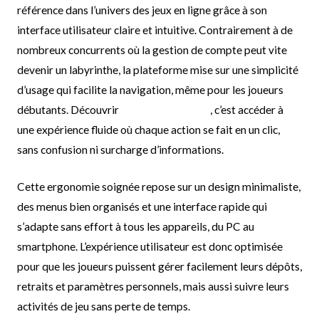
référence dans l’univers des jeux en ligne grâce à son
interface utilisateur claire et intuitive. Contrairement à de
nombreux concurrents où la gestion de compte peut vite
devenir un labyrinthe, la plateforme mise sur une simplicité
d’usage qui facilite la navigation, même pour les joueurs
débutants. Découvrir
happy hugo casino
, c’est accéder à
une expérience fluide où chaque action se fait en un clic,
sans confusion ni surcharge d’informations.
Cette ergonomie soignée repose sur un design minimaliste,
des menus bien organisés et une interface rapide qui
s’adapte sans effort à tous les appareils, du PC au
smartphone. L’expérience utilisateur est donc optimisée
pour que les joueurs puissent gérer facilement leurs dépôts,
retraits et paramètres personnels, mais aussi suivre leurs
activités de jeu sans perte de temps.