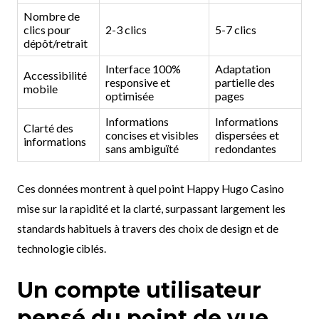
Nombre de
clics pour
2-3 clics
5-7 clics
dépôt/retrait
Interface 100%
Adaptation
Accessibilité
responsive et
partielle des
mobile
optimisée
pages
Informations
Informations
Clarté des
concises et visibles
dispersées et
informations
sans ambiguïté
redondantes
Ces données montrent à quel point Happy Hugo Casino
mise sur la rapidité et la clarté, surpassant largement les
standards habituels à travers des choix de design et de
technologie ciblés.
Un compte utilisateur
pensé du point de vue