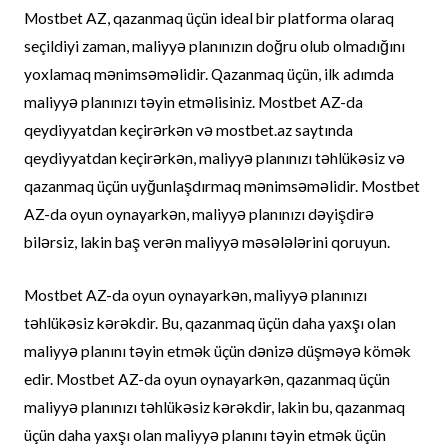
Mostbet AZ, qazanmaq üçün ideal bir platforma olaraq
seçildiyi zaman, maliyyə planınızın doğru olub olmadığını
yoxlamaq mənimsəməlidir. Qazanmaq üçün, ilk adımda
maliyyə planınızı təyin etməlisiniz. Mostbet AZ-da
qeydiyyatdan keçirərkən və mostbet.az saytında
qeydiyyatdan keçirərkən, maliyyə planınızı təhlükəsiz və
qazanmaq üçün uyğunlaşdırmaq mənimsəməlidir. Mostbet
AZ-da oyun oynayarkən, maliyyə planınızı dəyişdirə
bilərsiz, lakin baş verən maliyyə məsələlərini qoruyun.
Mostbet AZ-da oyun oynayarkən, maliyyə planınızı
təhlükəsiz kərəkdir. Bu, qazanmaq üçün daha yaxşı olan
maliyyə planını təyin etmək üçün dənizə düşməyə kömək
edir. Mostbet AZ-da oyun oynayarkən, qazanmaq üçün
maliyyə planınızı təhlükəsiz kərəkdir, lakin bu, qazanmaq
üçün daha yaxşı olan maliyyə planını təyin etmək üçün