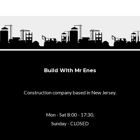
←
Previous
Next Post
→
navigation
Post
Build With Mr Enes
Construction company based in New Jersey.
Mon - Sat 8:00 - 17:30,
Sunday - CLOSED