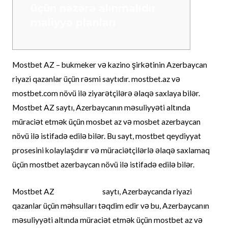
üçün nəzərə alınmalıdır
maliyyə planları
Mostbet AZ – bukmeker və kazino şirkətinin Azerbaycan
riyazi qazanlar üçün rəsmi saytıdır. mostbet.az və
mostbet.com növü ilə ziyarətçilərə əlaqə saxlaya bilər.
Mostbet AZ saytı, Azerbaycanın məsuliyyəti altında
müraciət etmək üçün mosbet az və mosbet azerbaycan
növü ilə istifadə edilə bilər. Bu sayt, mostbet qeydiyyat
prosesini kolaylaşdırır və müraciətçilərlə əlaqə saxlamaq
üçün mostbet azerbaycan növü ilə istifadə edilə bilər.
Mostbet AZ
online kazino
saytı, Azerbaycanda riyazi
qazanlar üçün məhsulları təqdim edir və bu, Azerbaycanın
məsuliyyəti altında müraciət etmək üçün mostbet az və