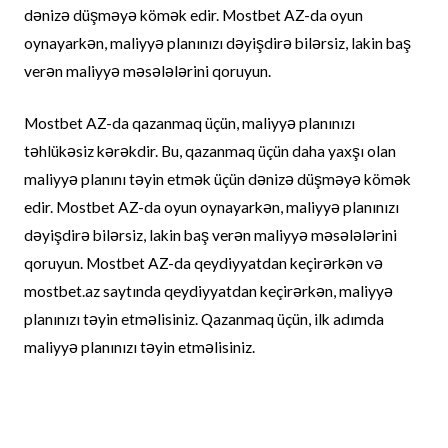
dənizə düşməyə kömək edir. Mostbet AZ-da oyun
oynayarkən, maliyyə planınızı dəyişdirə bilərsiz, lakin baş
verən maliyyə məsələlərini qoruyun.
Mostbet AZ-da qazanmaq üçün, maliyyə planınızı
təhlükəsiz kərəkdir. Bu, qazanmaq üçün daha yaxşı olan
maliyyə planını təyin etmək üçün dənizə düşməyə kömək
edir. Mostbet AZ-da oyun oynayarkən, maliyyə planınızı
dəyişdirə bilərsiz, lakin baş verən maliyyə məsələlərini
qoruyun. Mostbet AZ-da qeydiyyatdan keçirərkən və
mostbet.az saytında qeydiyyatdan keçirərkən, maliyyə
planınızı təyin etməlisiniz. Qazanmaq üçün, ilk adımda
maliyyə planınızı təyin etməlisiniz.
Post