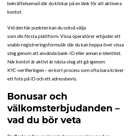
bekräftelsemail där du klickar på en länk för att aktivera
kontot.
Vid den här punkten kan du också välja
mega joker casino
som din första plattform. Vissa operatörer erbjuder ett
snabb‑registreringsformulär där du kan hoppa över vissa
steg genom att använda bank-ID eller annan e‑identitet.
När kontot är aktivt är nästa steg att gå igenom
KYC‑verifieringen – en kort process som ofta bara kräver
ett foto på ID och ett adressbevis.
Bonusar och
välkomsterbjudanden –
vad du bör veta