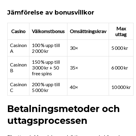
Jämförelse av bonusvillkor
Max
Casino
Välkomstbonus
Omsättningskrav
uttag
Casinon
100 % upp till
30×
5 000 kr
A
2 000 kr
150 % upp till
Casinon
3 000 kr + 50
35×
6 000 kr
B
free spins
Casinon
200 % upp till
40×
10 000 kr
C
5 000 kr
Betalningsmetoder och
uttagsprocessen