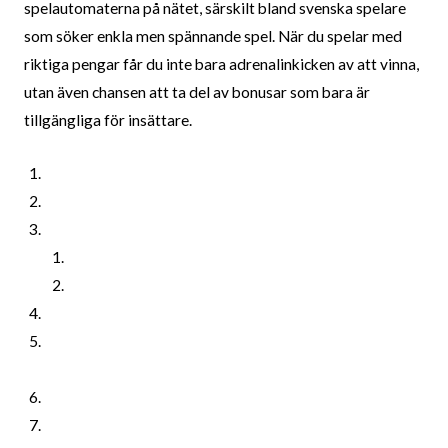
spelautomaterna på nätet, särskilt bland svenska spelare
som söker enkla men spännande spel. När du spelar med
riktiga pengar får du inte bara adrenalinkicken av att vinna,
utan även chansen att ta del av bonusar som bara är
tillgängliga för insättare.
Vad är Mega Joker och varför spela med riktiga pengar?
Så registrerar du dig på ett mega joker casino
Bonusar och välkomsterbjudanden – vad du bör veta
Typiska bonusvillkor att hålla koll på
Jämförelse av bonusvillkor
Betalningsmetoder och uttagsprocessen
Spelupplevelsen: Live casino, mobilapp och
användarvänlighet
Säkerhet, licens och ansvarstagande spel
Vanliga frågor om Mega Joker med riktiga pengar