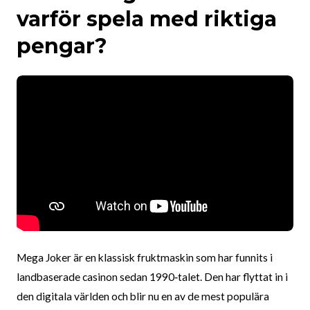
varför spela med riktiga
pengar?
Mega Joker är en klassisk fruktmaskin som har funnits i
landbaserade casinon sedan 1990‑talet. Den har flyttat in i
den digitala världen och blir nu en av de mest populära