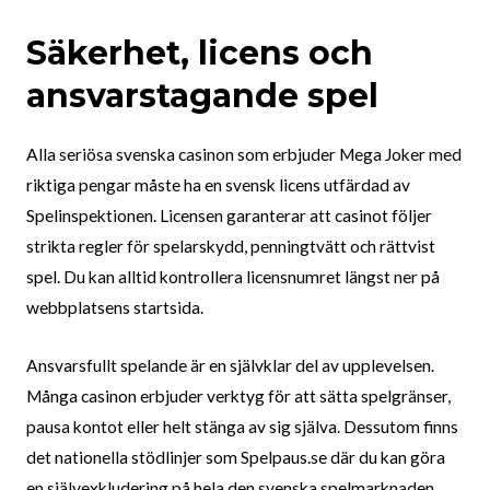
Säkerhet, licens och
ansvarstagande spel
Alla seriösa svenska casinon som erbjuder Mega Joker med
riktiga pengar måste ha en svensk licens utfärdad av
Spelinspektionen. Licensen garanterar att casinot följer
strikta regler för spelarskydd, penningtvätt och rättvist
spel. Du kan alltid kontrollera licensnumret längst ner på
webbplatsens startsida.
Ansvarsfullt spelande är en självklar del av upplevelsen.
Många casinon erbjuder verktyg för att sätta spelgränser,
pausa kontot eller helt stänga av sig själva. Dessutom finns
det nationella stödlinjer som Spelpaus.se där du kan göra
en självexkludering på hela den svenska spelmarknaden.