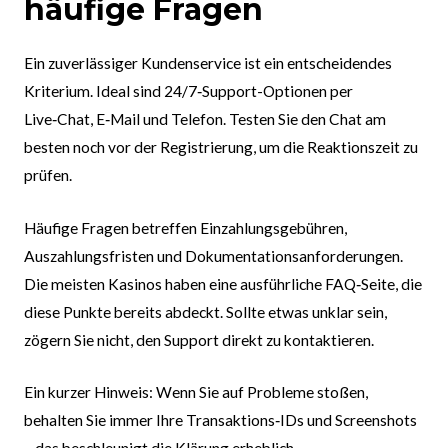
häufige Fragen
Ein zuverlässiger Kundenservice ist ein entscheidendes
Kriterium. Ideal sind 24/7‑Support-Optionen per
Live‑Chat, E‑Mail und Telefon. Testen Sie den Chat am
besten noch vor der Registrierung, um die Reaktionszeit zu
prüfen.
Häufige Fragen betreffen Einzahlungsgebühren,
Auszahlungsfristen und Dokumentationsanforderungen.
Die meisten Kasinos haben eine ausführliche FAQ‑Seite, die
diese Punkte bereits abdeckt. Sollte etwas unklar sein,
zögern Sie nicht, den Support direkt zu kontaktieren.
Ein kurzer Hinweis: Wenn Sie auf Probleme stoßen,
behalten Sie immer Ihre Transaktions‑IDs und Screenshots