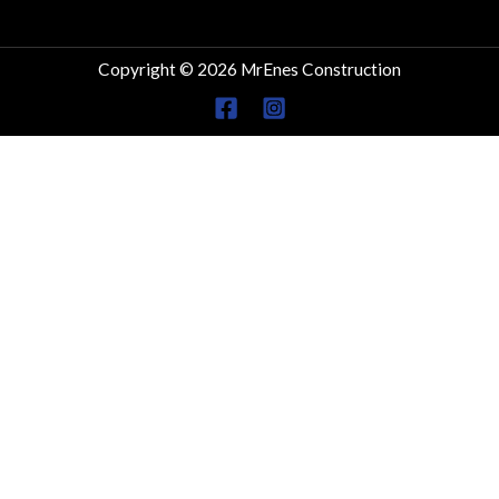
Copyright © 2026 MrEnes Construction