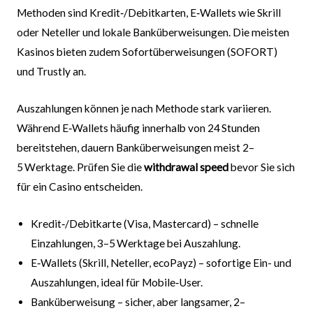
Methoden sind Kredit‑/Debitkarten, E‑Wallets wie Skrill
oder Neteller und lokale Banküberweisungen. Die meisten
Kasinos bieten zudem Sofortüberweisungen (SOFORT)
und Trustly an.
Auszahlungen können je nach Methode stark variieren.
Während E‑Wallets häufig innerhalb von 24 Stunden
bereitstehen, dauern Banküberweisungen meist 2–
5 Werktage. Prüfen Sie die
withdrawal speed
bevor Sie sich
für ein Casino entscheiden.
Kredit‑/Debitkarte (Visa, Mastercard) – schnelle
Einzahlungen, 3–5 Werktage bei Auszahlung.
E‑Wallets (Skrill, Neteller, ecoPayz) – sofortige Ein- und
Auszahlungen, ideal für Mobile‑User.
Banküberweisung – sicher, aber langsamer, 2–