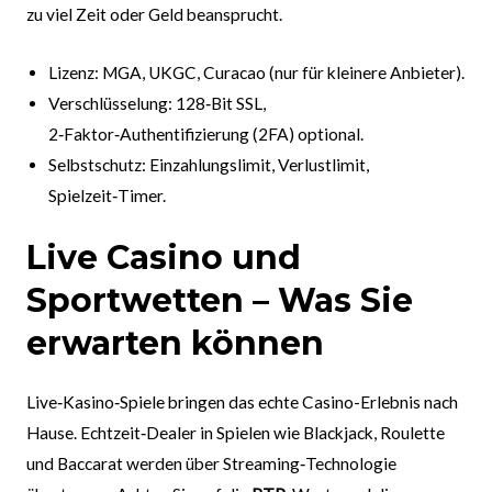
zu viel Zeit oder Geld beansprucht.
Lizenz: MGA, UKGC, Curacao (nur für kleinere Anbieter).
Verschlüsselung: 128‑Bit SSL,
2‑Faktor‑Authentifizierung (2FA) optional.
Selbstschutz: Einzahlungslimit, Verlustlimit,
Spielzeit‑Timer.
Live Casino und
Sportwetten – Was Sie
erwarten können
Live‑Kasino‑Spiele bringen das echte Casino-Erlebnis nach
Hause. Echtzeit‑Dealer in Spielen wie Blackjack, Roulette
und Baccarat werden über Streaming‑Technologie