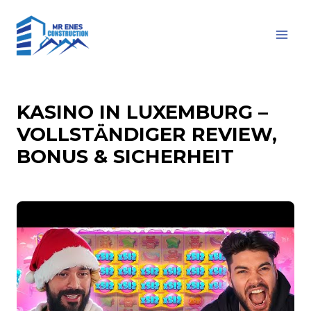
Skip
to
MAI
content
MEN
KASINO IN LUXEMBURG –
VOLLSTÄNDIGER REVIEW,
BONUS & SICHERHEIT
/
Uncategorized
/ By
impact