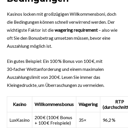
Kasinos locken mit großzügigen Willkommensboni, doch
die Bedingungen können schnell verwirrend werden. Der
wichtigste Faktor ist die
wagering requirement
– also wie
oft Sie den Bonusbetrag umsetzen müssen, bevor eine
Auszahlung möglich ist.
Ein gutes Beispiel: Ein 100 % Bonus von 100 €, mit
30‑facher Wettanforderung und einem maximalen
Auszahlungslimit von 200 €. Lesen Sie immer das
Kleingedruckte, um Überraschungen zu vermeiden.
RTP
Kasino
Willkommensbonus
Wagering
(durchschnitt
200 € (100 € Bonus
LuxKasino
35×
96,2 %
+ 100 € Freispiele)