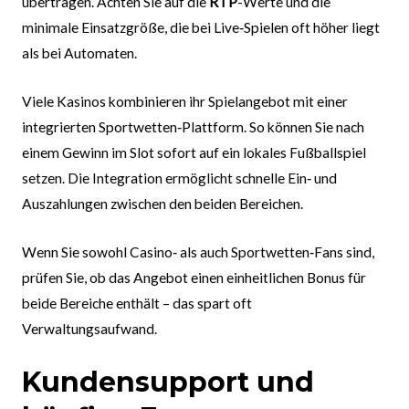
übertragen. Achten Sie auf die
RTP
-Werte und die
minimale Einsatzgröße, die bei Live‑Spielen oft höher liegt
als bei Automaten.
Viele Kasinos kombinieren ihr Spielangebot mit einer
integrierten Sportwetten‑Plattform. So können Sie nach
einem Gewinn im Slot sofort auf ein lokales Fußballspiel
setzen. Die Integration ermöglicht schnelle Ein‑ und
Auszahlungen zwischen den beiden Bereichen.
Wenn Sie sowohl Casino‑ als auch Sportwetten‑Fans sind,
prüfen Sie, ob das Angebot einen einheitlichen Bonus für
beide Bereiche enthält – das spart oft
Verwaltungsaufwand.
Kundensupport und