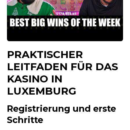
PRAKTISCHER
LEITFADEN FÜR DAS
KASINO IN
LUXEMBURG
Registrierung und erste
Schritte