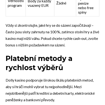
Věrnostní
Body za každý
Žádné
peníze
program
vsazený EUR
nebo free
spiny
Vždy si zkontrolujte, jaké hry se do sázení započítávají –
často jsou sloty zahrnuty na 100 %, zatímco stolní hry a živé
kasino mají nižší váhu. Pokud chcete rychle cash‑out, zvolte
bonus s nižším požadavkem na sázení.
Platební metody a
rychlost výběrů
Dolly kasino podporuje širokou škálu platebních metod,
aby si hráči mohli vybrat tu nejpohodlnější. Mezi
nejoblíbenější patří kreditní a debetní karty, elektronické
peněženky a bankovní převody.