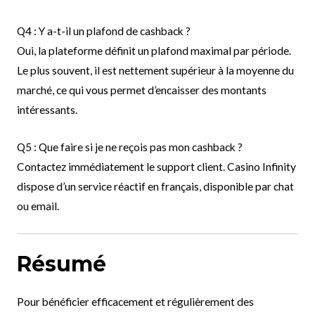
Q4 : Y a-t-il un plafond de cashback ?
Oui, la plateforme définit un plafond maximal par période.
Le plus souvent, il est nettement supérieur à la moyenne du
marché, ce qui vous permet d’encaisser des montants
intéressants.
Q5 : Que faire si je ne reçois pas mon cashback ?
Contactez immédiatement le support client. Casino Infinity
dispose d’un service réactif en français, disponible par chat
ou email.
Résumé
Pour bénéficier efficacement et régulièrement des