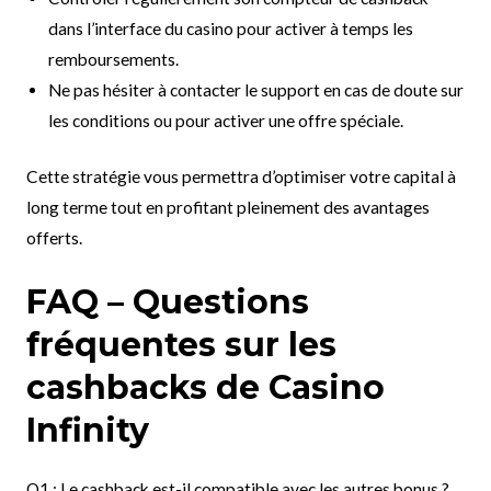
dans l’interface du casino pour activer à temps les
remboursements.
Ne pas hésiter à contacter le support en cas de doute sur
les conditions ou pour activer une offre spéciale.
Cette stratégie vous permettra d’optimiser votre capital à
long terme tout en profitant pleinement des avantages
offerts.
FAQ – Questions
fréquentes sur les
cashbacks de Casino
Infinity
Q1 : Le cashback est-il compatible avec les autres bonus ?