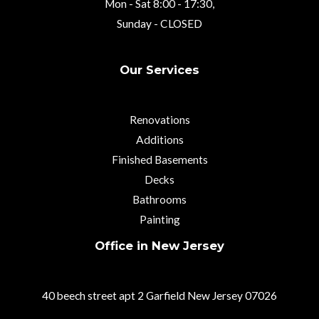
Mon - Sat 8:00 - 17:30,
Sunday - CLOSED
Our Services
Renovations
Additions
Finished Basements
Decks
Bathrooms
Painting
Office in New Jersey
40 beech street apt 2 Garfield New Jersey 07026