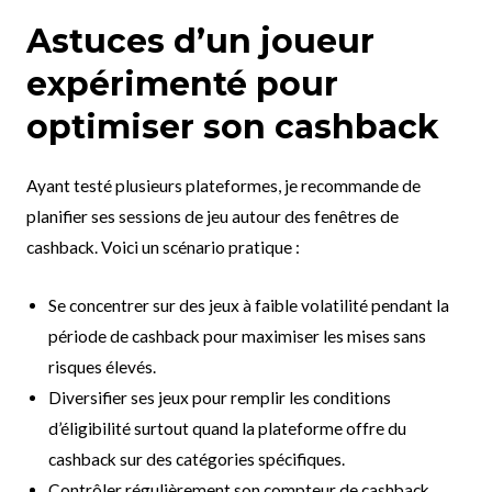
Astuces d’un joueur
expérimenté pour
optimiser son cashback
Ayant testé plusieurs plateformes, je recommande de
planifier ses sessions de jeu autour des fenêtres de
cashback. Voici un scénario pratique :
Se concentrer sur des jeux à faible volatilité pendant la
période de cashback pour maximiser les mises sans
risques élevés.
Diversifier ses jeux pour remplir les conditions
d’éligibilité surtout quand la plateforme offre du
cashback sur des catégories spécifiques.
Contrôler régulièrement son compteur de cashback