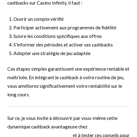
cashbacks sur Casino Infinity, il faut :
Ouvrir un compte vérifié
Participer activement aux programmes de fidélité
Suivre les conditions spécifiques aux offres
S’informer des périodes et activer ses cashbacks
Adopter une stratégie de jeu adaptée
Ces étapes simples garantissent une expérience rentable et
maîtrisée. En intégrant le cashback à votre routine de jeu,
vous améliorez significativement votre rentabilité sur le
long cours.
Sur ce, je vous invite à découvrir par vous-même cette
dynamique cashback avantageuse chez
https://Infinity888Casino.com/
et à tester ces conseils pour