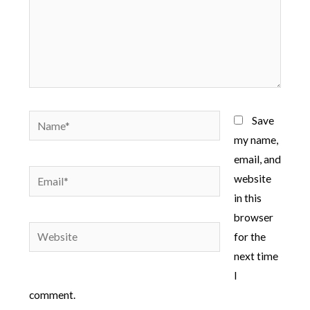
Name*
Save
my name,
email, and
Email*
website
in this
browser
Website
for the
next time
I
comment.