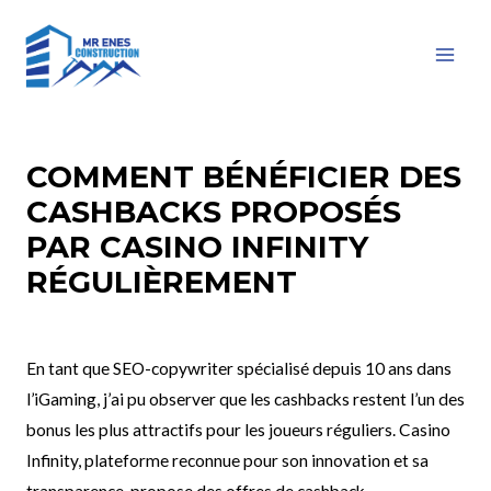
Skip
to
MAI
content
MEN
COMMENT BÉNÉFICIER DES
CASHBACKS PROPOSÉS
PAR CASINO INFINITY
RÉGULIÈREMENT
Leave a Comment
/
Uncategorized
/ By
impact
En tant que SEO-copywriter spécialisé depuis 10 ans dans
l’iGaming, j’ai pu observer que les cashbacks restent l’un des
bonus les plus attractifs pour les joueurs réguliers. Casino
Infinity, plateforme reconnue pour son innovation et sa
transparence, propose des offres de cashback