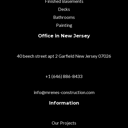
Finished Basements
Decks
Bathrooms
Painting
Office in New Jersey
40 beech street apt 2 Garfield New Jersey 07026
+1 (646) 886-8433
info@mrenes-construction.com
Information
Our Projects