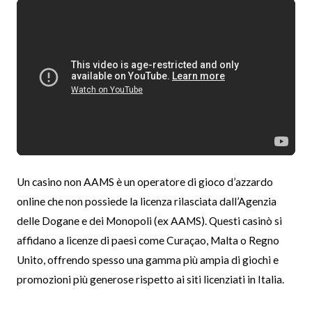
Un casino non AAMS è un operatore di gioco d’azzardo
online che non possiede la licenza rilasciata dall’Agenzia
delle Dogane e dei Monopoli (ex AAMS). Questi casinò si
affidano a licenze di paesi come Curaçao, Malta o Regno
Unito, offrendo spesso una gamma più ampia di giochi e
promozioni più generose rispetto ai siti licenziati in Italia.