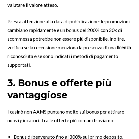
valutare il valore atteso.
Presta attenzione alla data di pubblicazione: le promozioni
cambiano rapidamente e un bonus del 200% con 30x di
scommessa potrebbe non essere più disponibile. Inoltre,
verifica se la recensione menziona la presenza di una
licenza
riconosciuta e se sono indicati i metodi di pagamento
supportati.
3. Bonus e offerte più
vantaggiose
I casinò non AAMS puntano molto sui bonus per attirare
nuovi giocatori. Tra le offerte più comuni troviamo:
Bonus di benvenuto fino al 300% sul primo deposito.