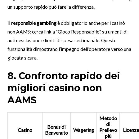
un supporto rapido può fare la differenza.
Il
responsible gambling
è obbligatorio anche per i casinò
non AAMS: cerca link a “Gioco Responsabile”, strumenti di
auto‑esclusione e limiti di spesa settimanale. Queste
funzionalità dimostrano l’impegno dell’operatore verso una
giocata sicura.
8. Confronto rapido dei
migliori casino non
AAMS
Metodo
di
Bonus di
Casino
Wagering
Prelievo
Licenz
Benvenuto
più