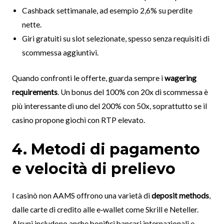
Cashback settimanale, ad esempio 2,6% su perdite
nette.
Giri gratuiti su slot selezionate, spesso senza requisiti di
scommessa aggiuntivi.
Quando confronti le offerte, guarda sempre i
wagering
requirements
. Un bonus del 100% con 20x di scommessa è
più interessante di uno del 200% con 50x, soprattutto se il
casino propone giochi con RTP elevato.
4. Metodi di pagamento
e velocità di prelievo
I casinò non AAMS offrono una varietà di
deposit methods
,
dalle carte di credito alle e‑wallet come Skrill e Neteller.
Alcuni includono anche bonifici bancari internazionali e